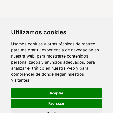
Agencia Marketing digital Malaga
Marketing digital Madrid
Utilizamos cookies
Marketing digital Almería
Usamos cookies y otras técnicas de rastreo
para mejorar tu experiencia de navegación en
nuestra web, para mostrarte contenidos
© 2026 VISIONCLICK. Agencia de marketing
personalizados y anuncios adecuados, para
analizar el tráfico en nuestra web y para
online y publicidad.
comprender de donde llegan nuestros
visitantes.
Aviso legal
Política de privacidad
Aceptar
Política de cookies
Rechazar