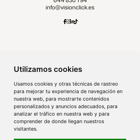
644 830 794
info@visionclick.es
Agencia Marketing digital Malaga
Marketing digital Madrid
Utilizamos cookies
Marketing digital Almería
Usamos cookies y otras técnicas de rastreo
para mejorar tu experiencia de navegación en
nuestra web, para mostrarte contenidos
© 2026 VISIONCLICK. Agencia de marketing
personalizados y anuncios adecuados, para
analizar el tráfico en nuestra web y para
online y publicidad.
comprender de donde llegan nuestros
visitantes.
Aviso legal
Política de privacidad