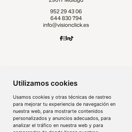
952 29 43 06
644 830 794
info@visionclick.es
Agencia Marketing digital Malaga
Marketing digital Madrid
Utilizamos cookies
Marketing digital Almería
Usamos cookies y otras técnicas de rastreo
para mejorar tu experiencia de navegación en
nuestra web, para mostrarte contenidos
© 2026 VISIONCLICK. Agencia de marketing
personalizados y anuncios adecuados, para
analizar el tráfico en nuestra web y para
online y publicidad.