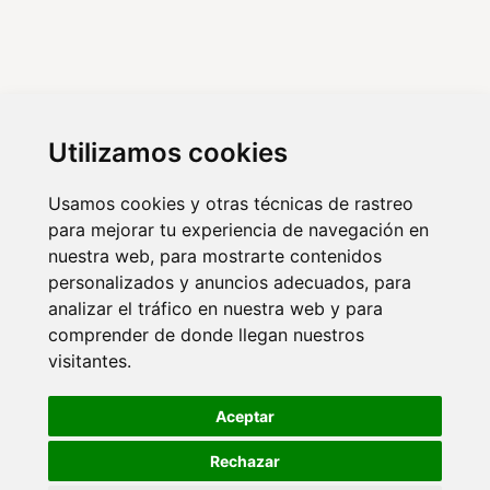
Agencia Marketing digital Malaga
Marketing digital Madrid
Utilizamos cookies
Marketing digital Almería
Usamos cookies y otras técnicas de rastreo
para mejorar tu experiencia de navegación en
nuestra web, para mostrarte contenidos
© 2026 VISIONCLICK. Agencia de marketing
personalizados y anuncios adecuados, para
analizar el tráfico en nuestra web y para
online y publicidad.
comprender de donde llegan nuestros
visitantes.
Aviso legal
Política de privacidad
Aceptar
Política de cookies
Rechazar