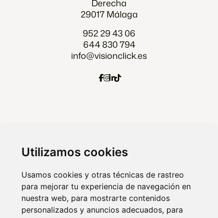
Derecha
29017 Málaga
952 29 43 06
644 830 794
info@visionclick.es
Agencia Marketing digital Malaga
Marketing digital Madrid
Utilizamos cookies
Marketing digital Almería
Usamos cookies y otras técnicas de rastreo
para mejorar tu experiencia de navegación en
nuestra web, para mostrarte contenidos
© 2026 VISIONCLICK. Agencia de marketing
personalizados y anuncios adecuados, para