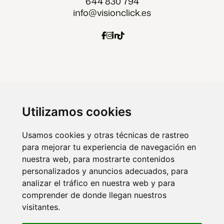
644 830 794
info@visionclick.es
Agencia Marketing digital Malaga
Marketing digital Madrid
Utilizamos cookies
Marketing digital Almería
Usamos cookies y otras técnicas de rastreo
para mejorar tu experiencia de navegación en
nuestra web, para mostrarte contenidos
© 2026 VISIONCLICK. Agencia de marketing
personalizados y anuncios adecuados, para
analizar el tráfico en nuestra web y para
online y publicidad.
comprender de donde llegan nuestros
visitantes.
Aviso legal
Política de privacidad