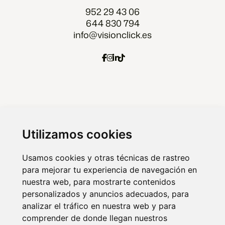
952 29 43 06
644 830 794
info@visionclick.es
Agencia Marketing digital Malaga
Marketing digital Madrid
Utilizamos cookies
Marketing digital Almería
Usamos cookies y otras técnicas de rastreo
para mejorar tu experiencia de navegación en
nuestra web, para mostrarte contenidos
© 2026 VISIONCLICK. Agencia de marketing
personalizados y anuncios adecuados, para
analizar el tráfico en nuestra web y para
online y publicidad.
comprender de donde llegan nuestros