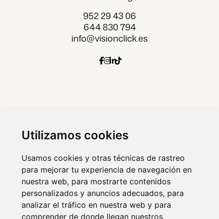
952 29 43 06
644 830 794
info@visionclick.es
Agencia Marketing digital Malaga
Marketing digital Madrid
Utilizamos cookies
Marketing digital Almería
Usamos cookies y otras técnicas de rastreo
para mejorar tu experiencia de navegación en
nuestra web, para mostrarte contenidos
© 2026 VISIONCLICK. Agencia de marketing
personalizados y anuncios adecuados, para
analizar el tráfico en nuestra web y para
online y publicidad.
comprender de donde llegan nuestros